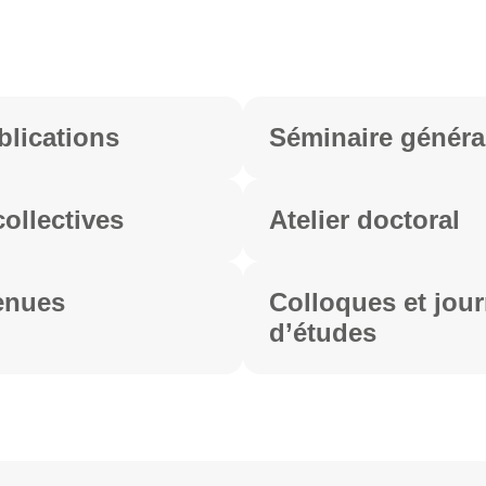
blications
Séminaire généra
ollectives
Atelier doctoral
enues
Colloques et jou
d’études