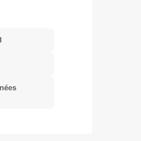
l
rnées